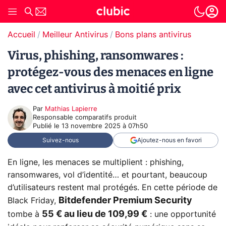
Accueil
Meilleur Antivirus
Bons plans antivirus
Virus, phishing, ransomwares :
protégez-vous des menaces en ligne
avec cet antivirus à moitié prix
Par
Mathias Lapierre
Responsable comparatifs produit
Publié le
13 novembre 2025 à 07h50
Suivez-nous
Ajoutez-nous en favori
En ligne, les menaces se multiplient : phishing,
ransomwares, vol d’identité… et pourtant, beaucoup
d’utilisateurs restent mal protégés. En cette période de
Bitdefender Premium Security
Black Friday,
55 € au lieu de 109,99 €
tombe à
: une opportunité