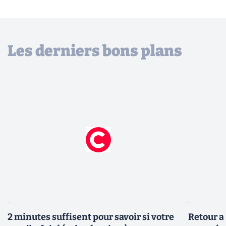
Les derniers bons plans
2 minutes suffisent pour savoir si votre
Retour a