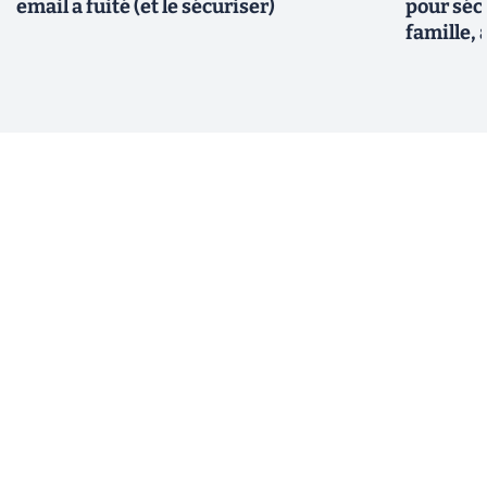
email a fuité (et le sécuriser)
pour sécu
famille, 