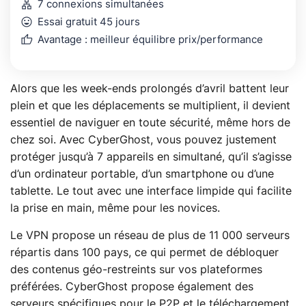
lan
7 connexions simultanées
mood
Essai gratuit 45 jours
thumb_up
Avantage : meilleur équilibre prix/performance
Alors que les week-ends prolongés d’avril battent leur
plein et que les déplacements se multiplient, il devient
essentiel de naviguer en toute sécurité, même hors de
chez soi. Avec CyberGhost, vous pouvez justement
protéger jusqu’à 7 appareils en simultané, qu’il s’agisse
d’un ordinateur portable, d’un smartphone ou d’une
tablette. Le tout avec une interface limpide qui facilite
la prise en main, même pour les novices.
Le VPN propose un réseau de plus de 11 000 serveurs
répartis dans 100 pays, ce qui permet de débloquer
des contenus géo-restreints sur vos plateformes
préférées. CyberGhost propose également des
serveurs spécifiques pour le P2P et le téléchargement,