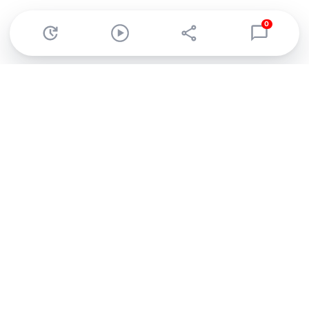
0
Abonnez-vous à notre newsletter !
Recevez un résumé quotidien de l'actu technologique.
S'inscrire
En cliquant sur s'inscrire, j’accepte de recevoir par email des
informations, actualités et offres commerciales de Clubic.
Conformément au RGPD, vous pouvez retirer votre consentement
à tout moment en cliquant sur le lien de désinscription présent
dans chaque email. Pour en savoir plus sur la gestion de vos
données, consultez notre
Politique de confidentialité