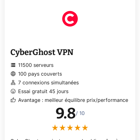
CyberGhost VPN
storage
11500 serveurs
language
100 pays couverts
lan
7 connexions simultanées
mood
Essai gratuit 45 jours
thumb_up
Avantage : meilleur équilibre prix/performance
9.8
/ 10