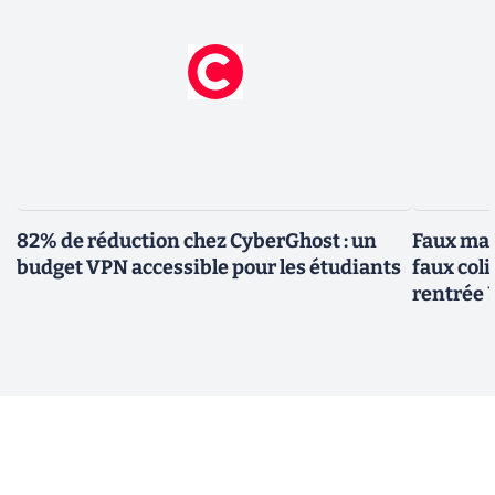
82% de réduction chez CyberGhost : un
Faux mai
budget VPN accessible pour les étudiants
faux col
rentrée 