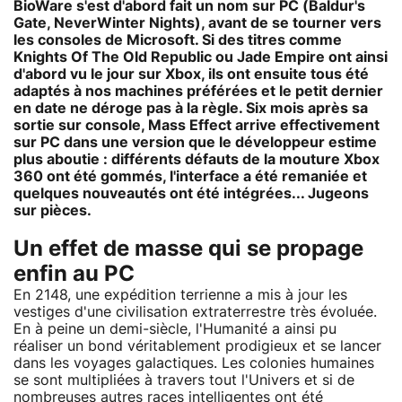
BioWare s'est d'abord fait un nom sur PC (Baldur's
Gate, NeverWinter Nights), avant de se tourner vers
les consoles de Microsoft. Si des titres comme
Knights Of The Old Republic ou Jade Empire ont ainsi
d'abord vu le jour sur Xbox, ils ont ensuite tous été
adaptés à nos machines préférées et le petit dernier
en date ne déroge pas à la règle. Six mois après sa
sortie sur console, Mass Effect arrive effectivement
sur PC dans une version que le développeur estime
plus aboutie : différents défauts de la mouture Xbox
360 ont été gommés, l'interface a été remaniée et
quelques nouveautés ont été intégrées... Jugeons
sur pièces.
Un effet de masse qui se propage
enfin au PC
En 2148, une expédition terrienne a mis à jour les
vestiges d'une civilisation extraterrestre très évoluée.
En à peine un demi-siècle, l'Humanité a ainsi pu
réaliser un bond véritablement prodigieux et se lancer
dans les voyages galactiques. Les colonies humaines
se sont multipliées à travers tout l'Univers et si de
nombreuses autres races intelligentes ont été