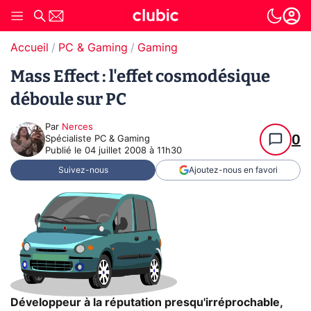
Accueil
PC & Gaming
Gaming
Mass Effect : l'effet cosmodésique
déboule sur PC
Par
Nerces
0
Spécialiste PC & Gaming
Publié le
04 juillet 2008 à 11h30
Suivez-nous
Ajoutez-nous en favori
Développeur à la réputation presqu'irréprochable,