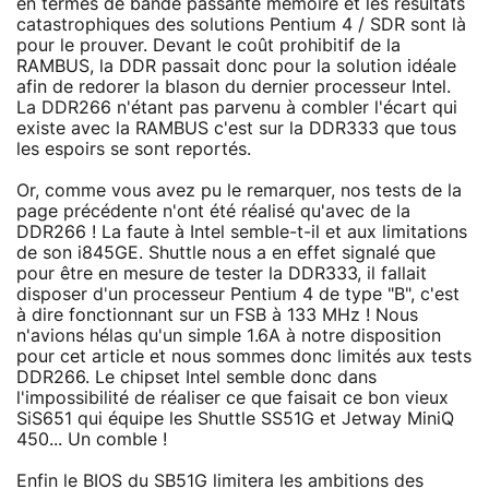
en termes de bande passante mémoire et les résultats
catastrophiques des solutions Pentium 4 / SDR sont là
pour le prouver. Devant le coût prohibitif de la
RAMBUS, la DDR passait donc pour la solution idéale
afin de redorer la blason du dernier processeur Intel.
La DDR266 n'étant pas parvenu à combler l'écart qui
existe avec la RAMBUS c'est sur la DDR333 que tous
les espoirs se sont reportés.
Or, comme vous avez pu le remarquer, nos tests de la
page précédente n'ont été réalisé qu'avec de la
DDR266 ! La faute à Intel semble-t-il et aux limitations
de son i845GE. Shuttle nous a en effet signalé que
pour être en mesure de tester la DDR333, il fallait
disposer d'un processeur Pentium 4 de type "B", c'est
à dire fonctionnant sur un FSB à 133 MHz ! Nous
n'avions hélas qu'un simple 1.6A à notre disposition
pour cet article et nous sommes donc limités aux tests
DDR266. Le chipset Intel semble donc dans
l'impossibilité de réaliser ce que faisait ce bon vieux
SiS651 qui équipe les Shuttle SS51G et Jetway MiniQ
450... Un comble !
Enfin le BIOS du SB51G limitera les ambitions des