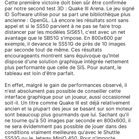
Cette première victoire doit bien sûr être confirmée
par notre second test 3D : Quake III Arena. Le jeu signé
ID Software utilise pour sa part une bibliothèque plus
ancienne : OpenGL. Là encore les résultats sont sans
appel et si le SS50 parvient à ne pas se faire trop
distancer par les modèles SiS651, c'est avec un net
avantage que le SB51G s'impose. En 800x600 par
exemple, il devance le SS51G de près de 10 images
par seconde tout de même. Ces résultats
encourageants montrent sans équivoque qu'Intel
dispose d'une solution graphique intégrée nettement
plus performante que celle de SiS. Pour autant, le
tableau est loin d'être parfait.
En effet, malgré le gain de performances observé, il
n'est absolument pas possible de conseiller cette
interface graphique pour un joueur, aussi occasionnel
soit-il. Un titre comme Quake III est déjà relativement
ancien et la plupart des jeux se basant sur son moteur
sont beaucoup plus gourmands que lui. Sachant qu'il
ne tourne qu'à 50 images par seconde en 800x600, il
ne sera évidemment pas possible de jouer dans des
conditions vraiment meilleures qu'avec le Shuttle
SS51G ou le Jetway MiniQ 450. Pour n'importe