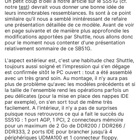
Un petit coup d'oeil à notre article sur le SS51G (cf.
notre
test
) devrait vous donner une bonne idée de
leurs innombrables ressemblances. Ils sont à ce point
similaire qu'il nous a semblé inintéressant de refaire
une présentation détaillée de ce modèle. Avant de voir
en page suivante et de manière plus approfondie les
modifications apportées par Shuttle, nous allons donc
pour le moment nous contenter d'une présentation
relativement sommaire de ce SB51G.
L'aspect extérieur est, c'est une habitude chez Shuttle,
toujours aussi soigné et l'impression qui s'en dégage
est confirmée sitôt le PC ouvert : tout a été assemblé
avec un très grand soin. Au montage, il n'y aura pas
plus de problème qu'avec les modèles précédents et si
la taille de l'ensemble rend les opérations parfois un
peu délicates (pour la mise en place des nappes IDE
par exemple), on s'en sort tout de même très
facilement. A l'intérieur, il n'y a pas de surprises
puisque nous retrouvons ce qui a fait le succès du
SS51G : 1 port AGP, 1 PCI, 2 connecteurs mémoire
pour un maximum de 2 Go de DDR200 / DDR266 /
DDR333, 2 ports IDE pour brancher jusqu'à 4
périphériques UDMA100 et 1 connecteur floppy.