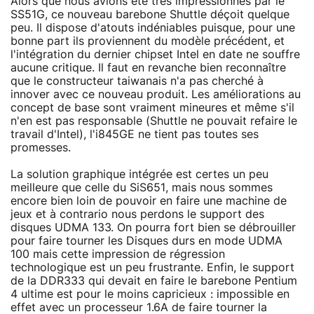
Alors que nous avions été très impressionnés par le
SS51G, ce nouveau barebone Shuttle déçoit quelque
peu. Il dispose d'atouts indéniables puisque, pour une
bonne part ils proviennent du modèle précédent, et
l'intégration du dernier chipset Intel en date ne souffre
aucune critique. Il faut en revanche bien reconnaître
que le constructeur taiwanais n'a pas cherché à
innover avec ce nouveau produit. Les améliorations au
concept de base sont vraiment mineures et même s'il
n'en est pas responsable (Shuttle ne pouvait refaire le
travail d'Intel), l'i845GE ne tient pas toutes ses
promesses.
La solution graphique intégrée est certes un peu
meilleure que celle du SiS651, mais nous sommes
encore bien loin de pouvoir en faire une machine de
jeux et à contrario nous perdons le support des
disques UDMA 133. On pourra fort bien se débrouiller
pour faire tourner les Disques durs en mode UDMA
100 mais cette impression de régression
technologique est un peu frustrante. Enfin, le support
de la DDR333 qui devait en faire le barebone Pentium
4 ultime est pour le moins capricieux : impossible en
effet avec un processeur 1.6A de faire tourner la