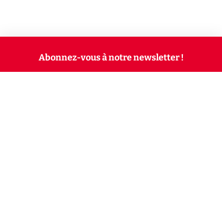
Abonnez-vous à notre newsletter !
Recevez un résumé quotidien de l'actu technologique.
S'inscrire
En cliquant sur s'inscrire, j’accepte de recevoir par email des
informations, actualités et offres commerciales de Clubic.
Conformément au RGPD, vous pouvez retirer votre consentement
à tout moment en cliquant sur le lien de désinscription présent
dans chaque email. Pour en savoir plus sur la gestion de vos
données, consultez notre
Politique de confidentialité