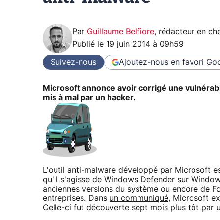
Par
Guillaume Belfiore
,
rédacteur en che
Publié le
19 juin 2014 à 09h59
Suivez-nous
Ajoutez-nous en favori
Goo
Microsoft annonce avoir corrigé une vulnérabil
mis à mal par un hacker.
L'outil anti-malware développé par Microsoft es
qu'il s'agisse de Windows Defender sur Windows
anciennes versions du système ou encore de Fo
entreprises. Dans
un communiqué
, Microsoft e
Celle-ci fut découverte sept mois plus tôt par 