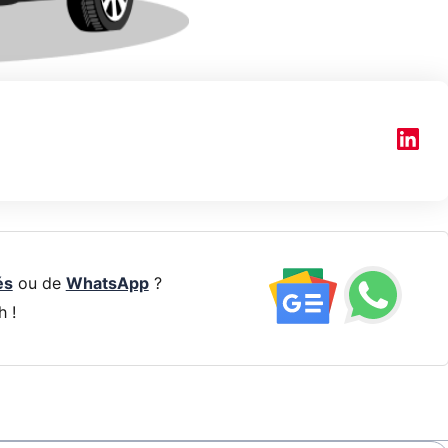
és
ou de
WhatsApp
?
h !