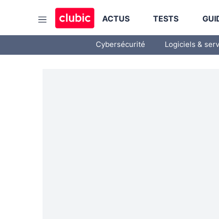
ACTUS
TESTS
GUI
Cybersécurité
Logiciels & ser