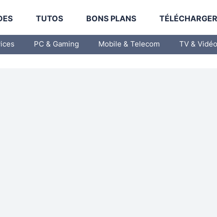
DES
TUTOS
BONS PLANS
TÉLÉCHARGE
vices
PC & Gaming
Mobile & Telecom
TV & Vidé