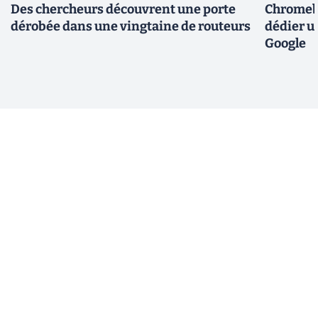
Des chercheurs découvrent une porte
Chromebo
dérobée dans une vingtaine de routeurs
dédier u
Google