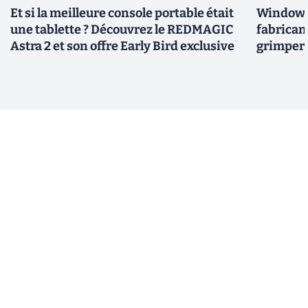
Et si la meilleure console portable était
Windows 
une tablette ? Découvrez le REDMAGIC
fabricant
Astra 2 et son offre Early Bird exclusive
grimper