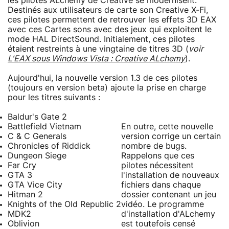
les pilotes ALchemy de Creative se modernisent.
Destinés aux utilisateurs de carte son Creative X-Fi,
ces pilotes permettent de retrouver les effets 3D EAX
avec ces Cartes sons avec des jeux qui exploitent le
mode HAL DirectSound. Initialement, ces pilotes
étaient restreints à une vingtaine de titres 3D (
voir
L'EAX sous Windows Vista : Creative ALchemy
).
Aujourd'hui, la nouvelle version 1.3 de ces pilotes
(toujours en version beta) ajoute la prise en charge
pour les titres suivants :
Baldur's Gate 2
Battlefield Vietnam
En outre, cette nouvelle
C & C Generals
version corrige un certain
Chronicles of Riddick
nombre de bugs.
Dungeon Siege
Rappelons que ces
Far Cry
pilotes nécessitent
GTA 3
l'installation de nouveaux
GTA Vice City
fichiers dans chaque
Hitman 2
dossier contenant un jeu
Knights of the Old Republic 2
vidéo. Le programme
MDK2
d'installation d'ALchemy
Oblivion
est toutefois censé