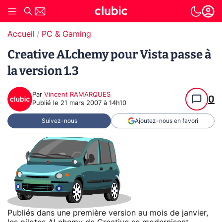
Accueil
PC & Gaming
Creative ALchemy pour Vista passe à
la version 1.3
Par
Vincent RAMARQUES
0
Publié le
21 mars 2007 à 14h10
Suivez-nous
Ajoutez-nous en favori
Publiés dans une première version au mois de janvier,