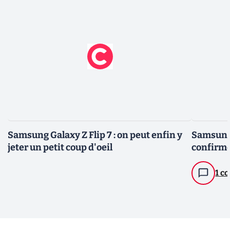
Samsung Galaxy Z Flip 7 : on peut enfin y
Samsung 
jeter un petit coup d'oeil
confirm
1 c