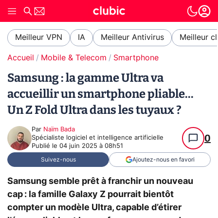
Meilleur VPN
IA
Meilleur Antivirus
Meilleur c
Accueil
Mobile & Telecom
Smartphone
Samsung : la gamme Ultra va
accueillir un smartphone pliable...
Un Z Fold Ultra dans les tuyaux ?
Par
Naïm Bada
0
Spécialiste logiciel et intelligence artificielle
Publié le
04 juin 2025 à 08h51
Suivez-nous
Ajoutez-nous en favori
Samsung semble prêt à franchir un nouveau
cap : la famille Galaxy Z pourrait bientôt
compter un modèle Ultra, capable d’étirer