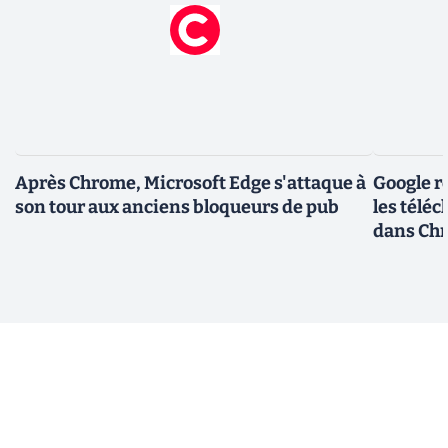
Après Chrome, Microsoft Edge s'attaque à
Google r
son tour aux anciens bloqueurs de pub
les télé
dans Ch