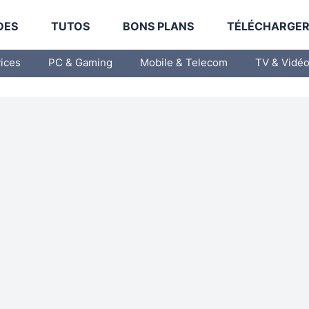
DES
TUTOS
BONS PLANS
TÉLÉCHARGE
vices
PC & Gaming
Mobile & Telecom
TV & Vidé