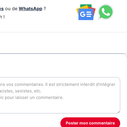
és
ou de
WhatsApp
?
h !
Poster mon commentaire