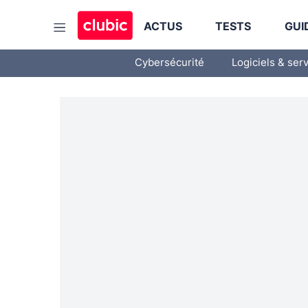
ACTUS
TESTS
GUI
Cybersécurité
Logiciels & ser