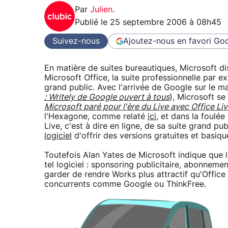
Par
Julien
.
Publié le
25 septembre 2006 à 08h45
Suivez-nous
Ajoutez-nous en favori
Goo
En matière de suites bureautiques, Microsoft 
Microsoft Office, la suite professionnelle par 
grand public. Avec l'arrivée de Google sur le m
: Writely de Google ouvert à tous
), Microsoft se 
Microsoft paré pour l'ère du Live avec Office Li
l'Hexagone, comme relaté
ici
, et dans la foulée
Live, c'est à dire en ligne, de sa suite grand pub
logiciel
d'offrir des versions gratuites et basiq
Toutefois Alan Yates de Microsoft indique que la
tel logiciel : sponsoring publicitaire, abonneme
garder de rendre Works plus attractif qu'Office 
concurrents comme Google ou ThinkFree.