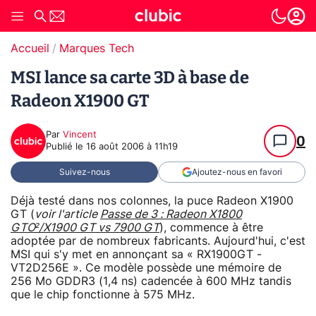
Accueil
Marques Tech
MSI lance sa carte 3D à base de
Radeon X1900 GT
Par
Vincent
0
Publié le
16 août 2006 à 11h19
Suivez-nous
Ajoutez-nous en favori
Déjà testé dans nos colonnes, la puce Radeon X1900
GT (
voir l'article
Passe de 3 : Radeon X1800
GTO²/X1900 GT vs 7900 GT
), commence à être
adoptée par de nombreux fabricants. Aujourd'hui, c'est
MSI qui s'y met en annonçant sa « RX1900GT -
VT2D256E ». Ce modèle possède une mémoire de
256 Mo GDDR3 (1,4 ns) cadencée à 600 MHz tandis
que le chip fonctionne à 575 MHz.