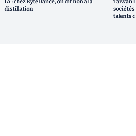
IA : chez ByteDance, on dit non à la
Taiwan l
distillation
sociétés
talents d