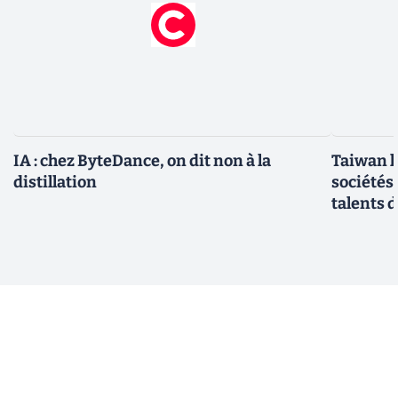
IA : chez ByteDance, on dit non à la
Taiwan l
distillation
sociétés
talents d