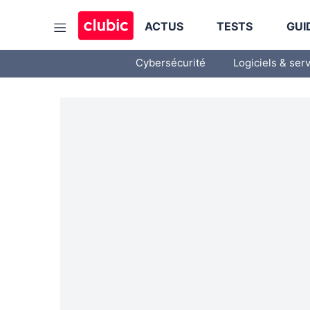
ACTUS
TESTS
GUI
Cybersécurité
Logiciels & ser