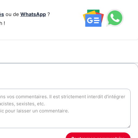
és
ou de
WhatsApp
?
h !