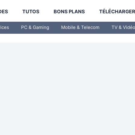
DES
TUTOS
BONS PLANS
TÉLÉCHARGE
vices
PC & Gaming
Mobile & Telecom
TV & Vidé