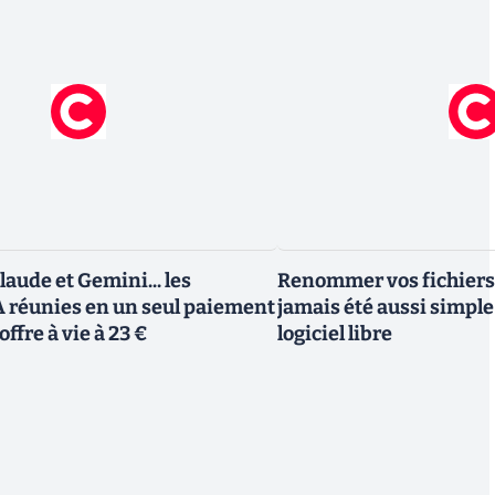
aude et Gemini... les
Renommer vos fichiers
A réunies en un seul paiement
jamais été aussi simple 
offre à vie à 23 €
logiciel libre