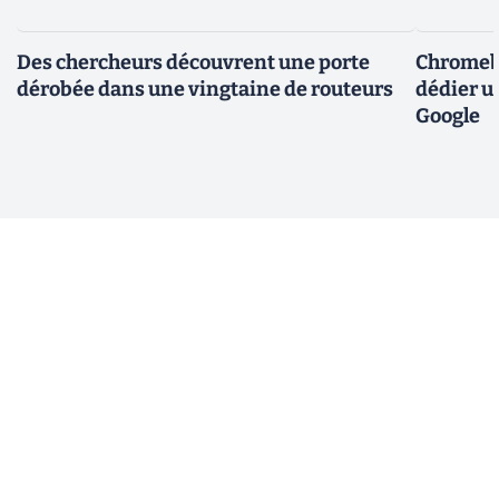
Des chercheurs découvrent une porte
Chromebo
dérobée dans une vingtaine de routeurs
dédier u
Google