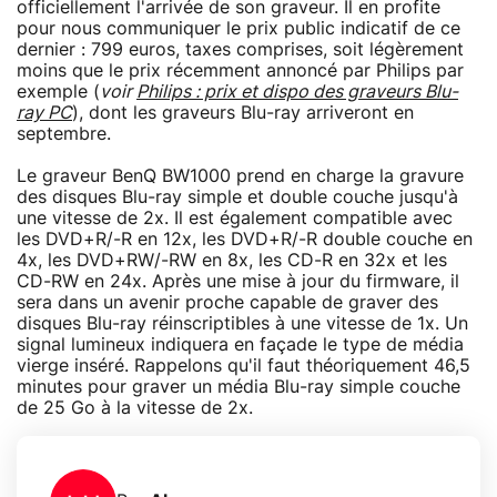
officiellement l'arrivée de son graveur. Il en profite
pour nous communiquer le prix public indicatif de ce
dernier : 799 euros, taxes comprises, soit légèrement
moins que le prix récemment annoncé par Philips par
exemple (
voir
Philips : prix et dispo des graveurs Blu-
ray PC
), dont les graveurs Blu-ray arriveront en
septembre.
Le graveur BenQ BW1000 prend en charge la gravure
des disques Blu-ray simple et double couche jusqu'à
une vitesse de 2x. Il est également compatible avec
les DVD+R/-R en 12x, les DVD+R/-R double couche en
4x, les DVD+RW/-RW en 8x, les CD-R en 32x et les
CD-RW en 24x. Après une mise à jour du firmware, il
sera dans un avenir proche capable de graver des
disques Blu-ray réinscriptibles à une vitesse de 1x. Un
signal lumineux indiquera en façade le type de média
vierge inséré. Rappelons qu'il faut théoriquement 46,5
minutes pour graver un média Blu-ray simple couche
de 25 Go à la vitesse de 2x.