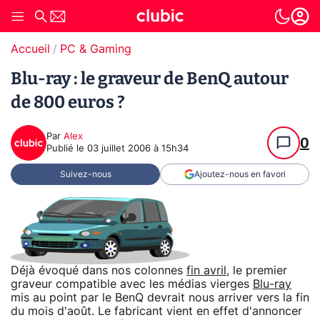
Accueil
PC & Gaming
Blu-ray : le graveur de BenQ autour
de 800 euros ?
Par
Alex
0
Publié le
03 juillet 2006 à 15h34
Suivez-nous
Ajoutez-nous en favori
Déjà évoqué dans nos colonnes
fin avril
, le premier
graveur compatible avec les médias vierges
Blu-ray
mis au point par le BenQ devrait nous arriver vers la fin
du mois d'août. Le fabricant vient en effet d'annoncer