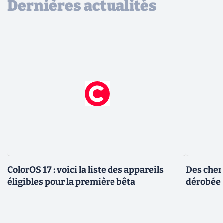
Dernières actualités
ColorOS 17 : voici la liste des appareils
Des cher
éligibles pour la première bêta
dérobée 