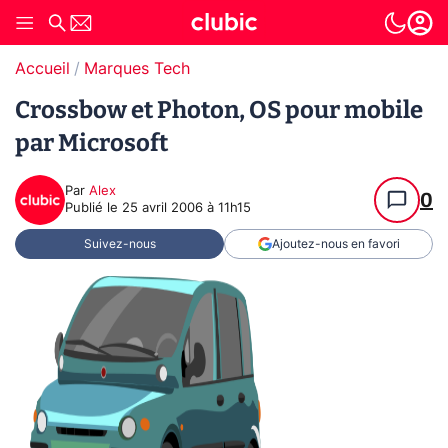
Accueil
Marques Tech
Crossbow et Photon, OS pour mobile
par Microsoft
Par
Alex
0
Publié le
25 avril 2006 à 11h15
Suivez-nous
Ajoutez-nous en favori