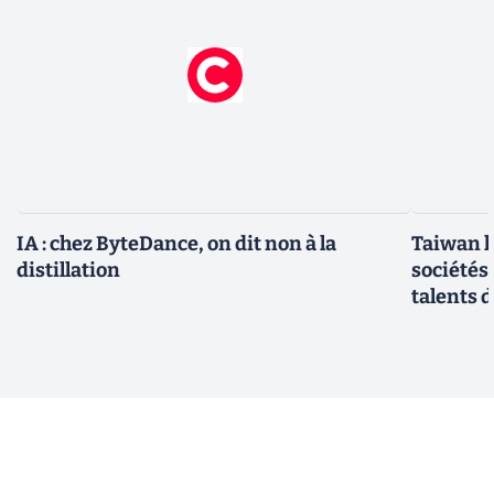
IA : chez ByteDance, on dit non à la
Taiwan l
distillation
sociétés
talents d