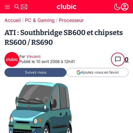
Accueil
PC & Gaming
Processeur
ATI : Southbridge SB600 et chipsets
RS600 / RS690
Par
Vincent
0
Publié le
10 avril 2006 à 12h41
Suivez-nous
Ajoutez-nous en favori