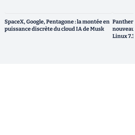
SpaceX, Google, Pentagone : la montée en
Panther L
puissance discrète du cloud IA de Musk
nouveau
Linux 7.