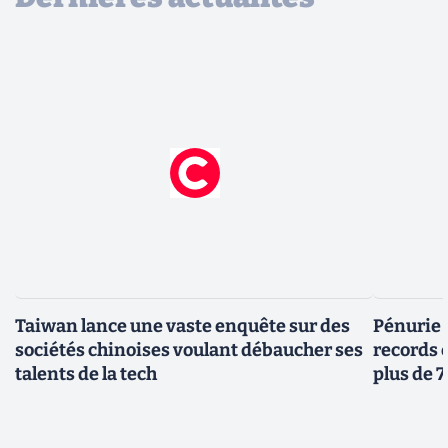
Taiwan lance une vaste enquête sur des
Pénurie 
sociétés chinoises voulant débaucher ses
records 
talents de la tech
plus de 