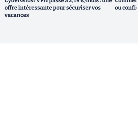
CyberGhost VPN passe à 2,19 €/mois : une
Comment 
offre intéressante pour sécuriser vos
ou confid
vacances