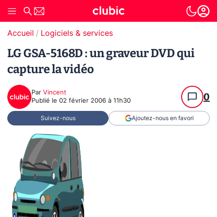
Accueil
Logiciels & services
LG GSA-5168D : un graveur DVD qui
capture la vidéo
Par
Vincent
0
Publié le
02 février 2006 à 11h30
Suivez-nous
Ajoutez-nous en favori