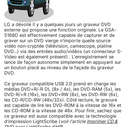
LG a dévoilé il y a quelques jours un graveur DVD
externe qui propose une fonction originale. Le GSA-
5168D est effectivement capable de capturer et de
graver sur un DVD vierge n'importe quelle source
vidéo non-cryptée (télévision, camescope, platine
DVD...) via des entrées audio/vidéos (un connecteur S-
Video est également présent) . L'enregistrement se
lance de façon autonome simplement en appuyant sur
un bouton placé au niveau de la façade du graveur
DVD.
Ce graveur compatible USB 2.0 prend en charge les
médias DVD+R/-R DL (8x / 4x), les DVD-RAM (5x), les
DVD-R/+R (16x), les DVD+RW (8x), les DVD-RW (6x),
les CD-R/CD-RW (48x/32x). Côté lecture, le gravure
est capable de lire les DVD-ROM à la vitesse de 16x et
les CD-ROM à la vitesse de 48x. Pour finir, sachez que
ce graveur est aussi compatible avec la technologie
d'impression LightScribe (
voir l'article
Imprimer CD &
DVD avec LightScribe d'HP
).