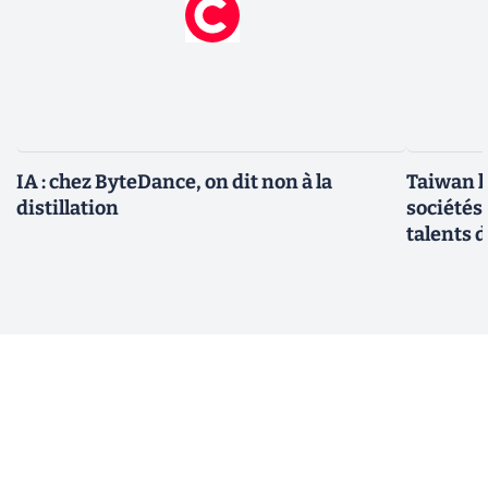
IA : chez ByteDance, on dit non à la
Taiwan l
distillation
sociétés
talents d