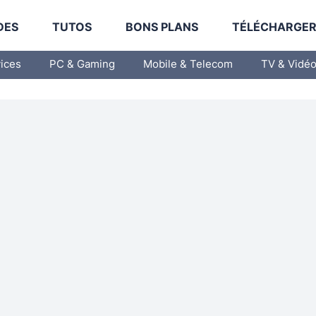
DES
TUTOS
BONS PLANS
TÉLÉCHARGE
vices
PC & Gaming
Mobile & Telecom
TV & Vidé