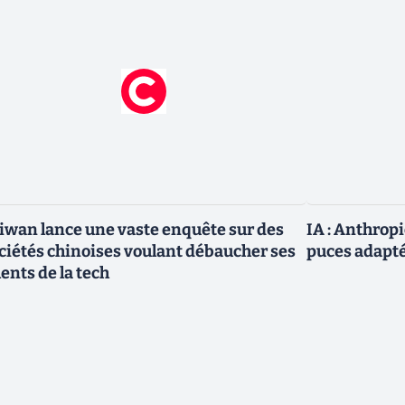
iwan lance une vaste enquête sur des
IA : Anthrop
ciétés chinoises voulant débaucher ses
puces adapté
lents de la tech