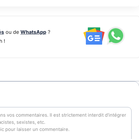
és
ou de
WhatsApp
?
h !