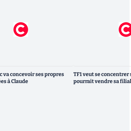
ic va concevoir ses propres
TF1 veut se concentrer 
es à Claude
pourrait vendre sa fili