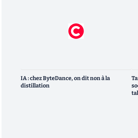
IA : chez ByteDance, on dit non à la
Ta
distillation
so
ta