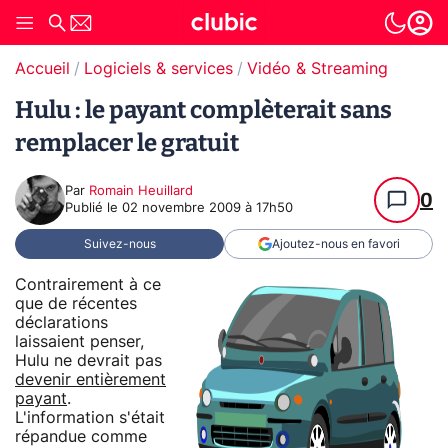
Accueil
Logiciels & services
Vidéo & Streaming
Hulu : le payant complèterait sans
remplacer le gratuit
Par
Romain Heuillard
0
Publié le
02 novembre 2009 à 17h50
Suivez-nous
Ajoutez-nous en favori
Contrairement à ce
que de récentes
déclarations
laissaient penser,
Hulu ne devrait pas
devenir entièrement
payant
.
L'information s'était
répandue comme