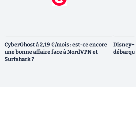
CyberGhost à 2,19 €/mois : est-ce encore
Disney+ :
une bonne affaire face à NordVPN et
débarque
Surfshark ?