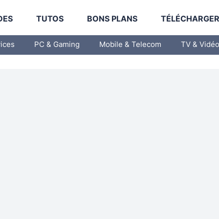
DES
TUTOS
BONS PLANS
TÉLÉCHARGE
vices
PC & Gaming
Mobile & Telecom
TV & Vidé