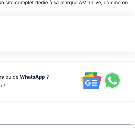
 un site complet dédié à sa marque AMD Live, comme on
és
ou de
WhatsApp
?
h !