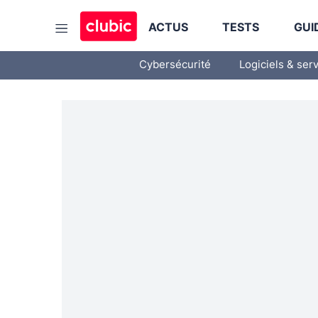
ACTUS
TESTS
GUI
Cybersécurité
Logiciels & ser