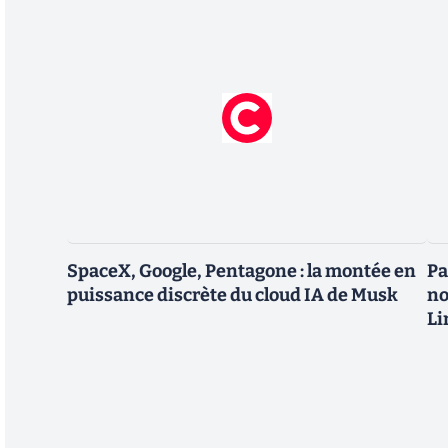
SpaceX, Google, Pentagone : la montée en
Pa
puissance discrète du cloud IA de Musk
no
Li