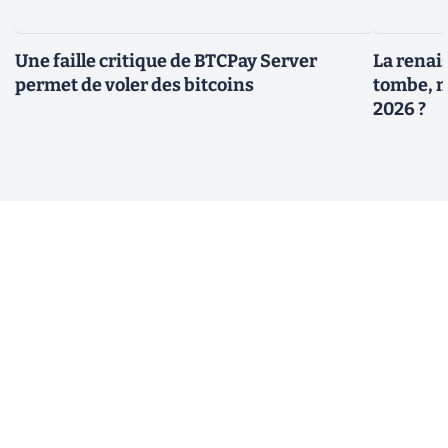
Une faille critique de BTCPay Server
La renais
permet de voler des bitcoins
tombe, m
2026 ?