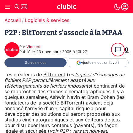
Accueil
Logiciels & services
P2P : BitTorrent s'associe à la MPAA
Par
Vincent
0
Publié le
23 novembre 2005 à 10h27
Suivez-nous
Ajoutez-nous en favori
Les créateurs de
BitTorrent
(
un
logiciel
d'échanges de
fichiers P2P particulièrement adapté aux
téléchargements de fichiers imposants
) continuent de
se rapprocher des studios cinématographiques. Il y a
quelques semaines, Ashwin Navin et Bram Cohen (les
fondateurs de la société BitTorrent) avaient déjà
annoncé l'arrivée d'un « capital risque » pour
développer des solutions qui seront proposées aux
studios cinématographiques et aux éditeurs de jeux
pour distribuer leurs contenus (payants), de façon
légale et sécurisée (
voir
P2P : vers un nouveau