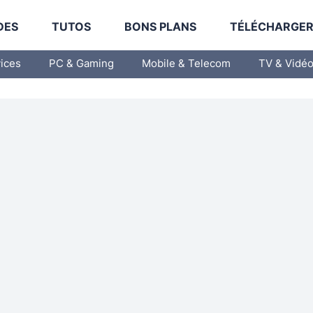
DES
TUTOS
BONS PLANS
TÉLÉCHARGE
vices
PC & Gaming
Mobile & Telecom
TV & Vidé