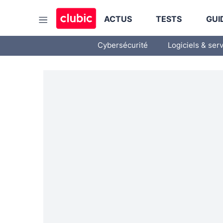
ACTUS
TESTS
GUI
Cybersécurité
Logiciels & ser