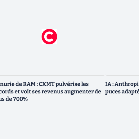
nurie de RAM : CXMT pulvérise les
IA : Anthrop
cords et voit ses revenus augmenter de
puces adapté
us de 700%