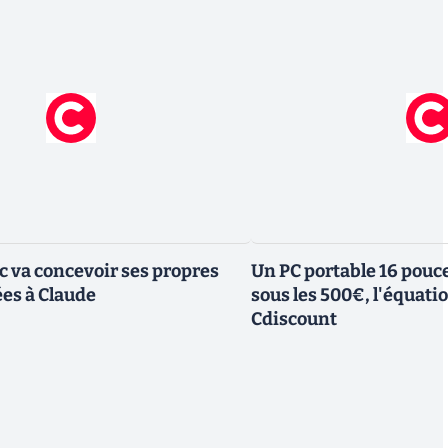
ic va concevoir ses propres
Un PC portable 16 pouc
es à Claude
sous les 500€, l'équati
Cdiscount