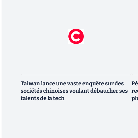
Taiwan lance une vaste enquête sur des
Pé
sociétés chinoises voulant débaucher ses
re
talents de la tech
pl