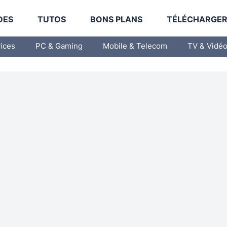
DES
TUTOS
BONS PLANS
TÉLÉCHARGE
vices
PC & Gaming
Mobile & Telecom
TV & Vidé