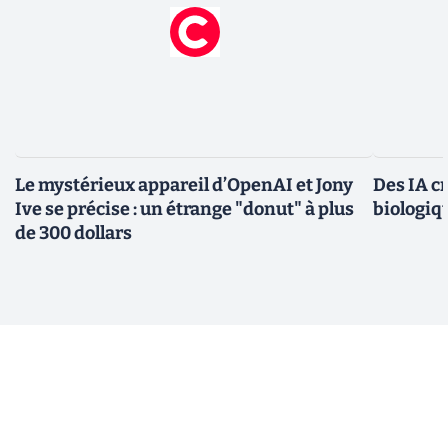
Le mystérieux appareil d’OpenAI et Jony
Des IA c
Ive se précise : un étrange "donut" à plus
biologiqu
de 300 dollars