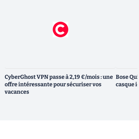
CyberGhost VPN passe à 2,19 €/mois : une
Bose Qui
offre intéressante pour sécuriser vos
casque i
vacances