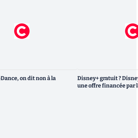
eDance, on dit non à la
Disney+ gratuit ? Disn
une offre financée par l