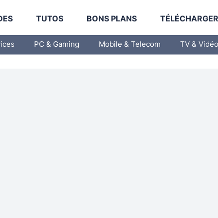
DES
TUTOS
BONS PLANS
TÉLÉCHARGE
vices
PC & Gaming
Mobile & Telecom
TV & Vidé