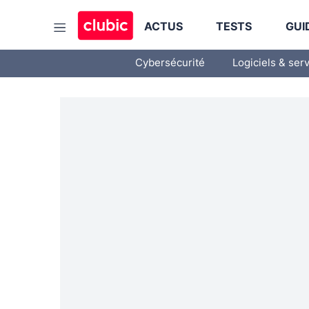
ACTUS
TESTS
GUI
Cybersécurité
Logiciels & ser