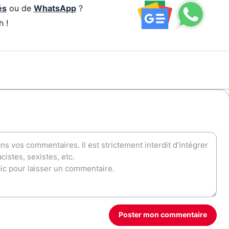
és
ou de
WhatsApp
?
h !
Poster mon commentaire