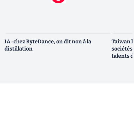
IA : chez ByteDance, on dit non à la
Taiwan l
distillation
sociétés
talents d