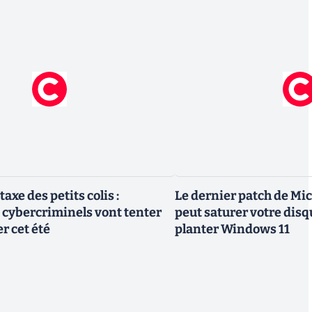
axe des petits colis :
Le dernier patch de Mi
cybercriminels vont tenter
peut saturer votre disq
r cet été
planter Windows 11