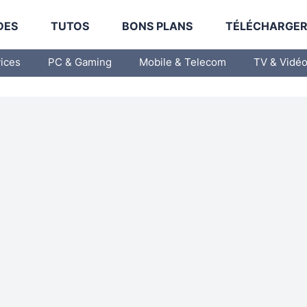
DES
TUTOS
BONS PLANS
TÉLÉCHARGE
vices
PC & Gaming
Mobile & Telecom
TV & Vidé