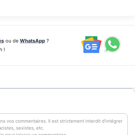
és
ou de
WhatsApp
?
h !