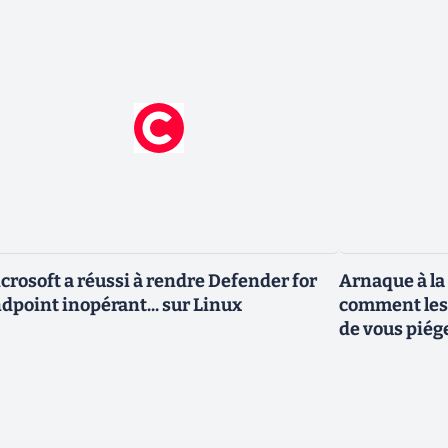
crosoft a réussi à rendre Defender for
Arnaque à la t
dpoint inopérant... sur Linux
comment les 
de vous piége