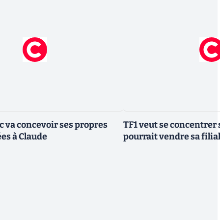
ic va concevoir ses propres
TF1 veut se concentrer 
es à Claude
pourrait vendre sa fili