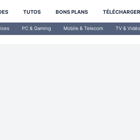
DES
TUTOS
BONS PLANS
TÉLÉCHARGE
vices
PC & Gaming
Mobile & Telecom
TV & Vidé