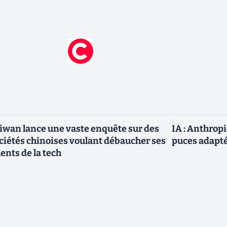
iwan lance une vaste enquête sur des
IA : Anthrop
ciétés chinoises voulant débaucher ses
puces adapté
lents de la tech