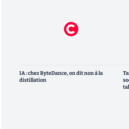
IA : chez ByteDance, on dit non à la
Ta
distillation
so
ta