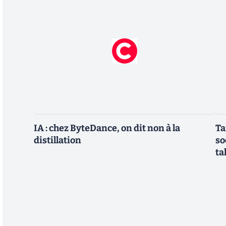
IA : chez ByteDance, on dit non à la
Ta
distillation
so
ta