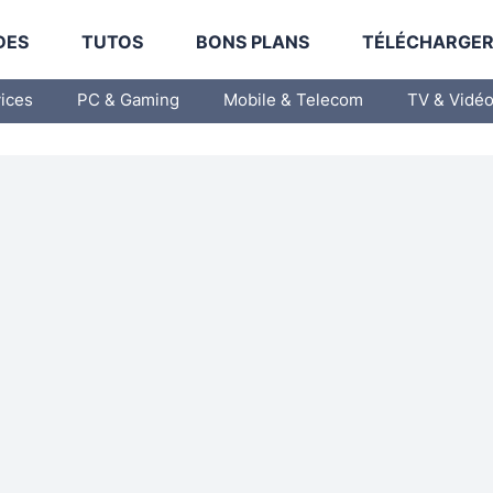
DES
TUTOS
BONS PLANS
TÉLÉCHARGE
vices
PC & Gaming
Mobile & Telecom
TV & Vidé