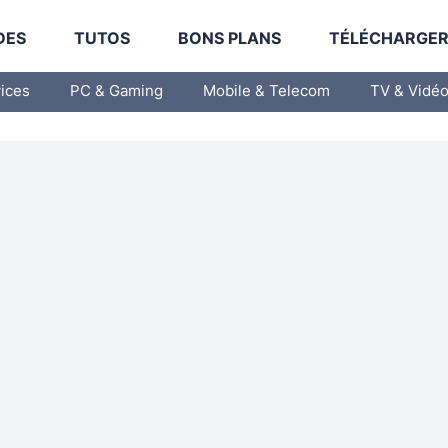
DES
TUTOS
BONS PLANS
TÉLÉCHARGE
vices
PC & Gaming
Mobile & Telecom
TV & Vidé