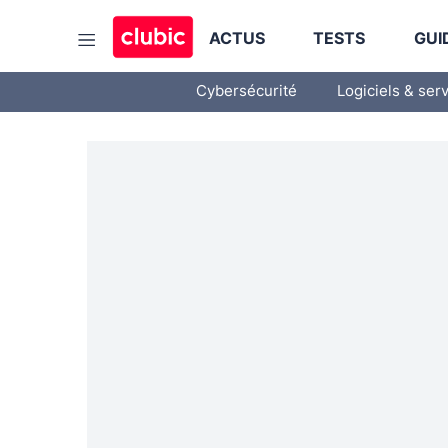
ACTUS
TESTS
GUI
Cybersécurité
Logiciels & ser