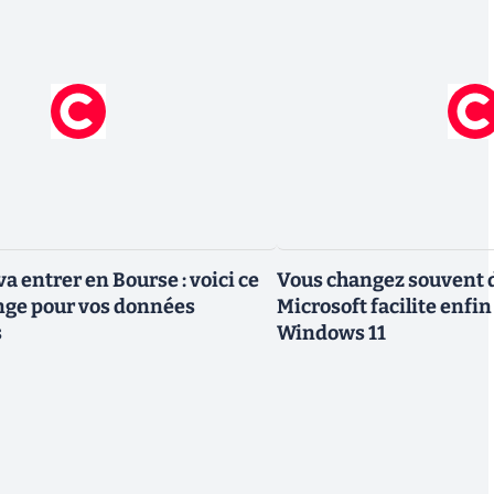
a entrer en Bourse : voici ce
Vous changez souvent de
nge pour vos données
Microsoft facilite enfin
s
Windows 11