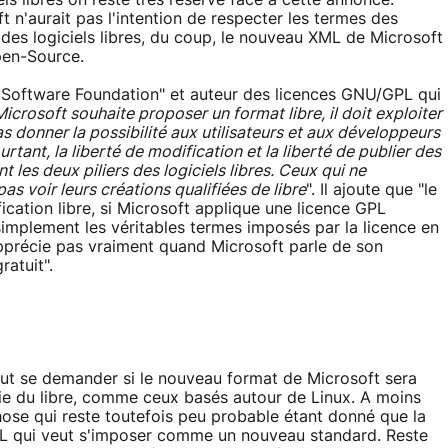
s libres on reste très réservé face à cette annonce.
n'aurait pas l'intention de respecter les termes des
des logiciels libres, du coup, le nouveau XML de Microsoft
pen-Source.
 Software Foundation" et auteur des licences GNU/GPL qui
Microsoft souhaite proposer un format libre, il doit exploiter
 donner la possibilité aux utilisateurs et aux développeurs
rtant, la liberté de modification et la liberté de publier des
es deux piliers des logiciels libres. Ceux qui ne
s voir leurs créations qualifiées de libre
". Il ajoute que "le
ication libre, si Microsoft applique une licence GPL
t simplement les véritables termes imposés par la licence en
apprécie pas vraiment quand Microsoft parle de son
atuit".
eut se demander si le nouveau format de Microsoft sera
ie du libre, comme ceux basés autour de Linux. A moins
hose qui reste toutefois peu probable étant donné que la
ML qui veut s'imposer comme un nouveau standard. Reste