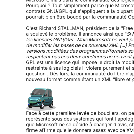
Microsoft. Mais dans la communauté des logiciel
Pourquoi ? Tout simplement parce que Microsoft 
contrats GNU/GPL qui s'appliquent à la plupart 
pourrait bien être boudé par la communauté O
C'est Richard STALLMAN, président de la "Free
a soulevé le problème. Il annonce ainsi que "
Si 
les licences GNU/GPL. Mais Microsoft ne veut pas
de modifier les bases de ce nouveau XML [...] Pou
versions modifiées des programmes/formats sont l
respectent pas ces deux conditions ne peuvent pa
GPL est une licence qui impose le droit la modif
restreinte à ses logiciels il violera purement e
question". Dès lors, la communauté du libre n'
nouveau format comme étant un XML "libre et gr
Face à cette première levée de boucliers, on p
représenté sous des systèmes qui font l'apolog
que Microsoft ne se décide à changer d'avis, c
firme affirme qu'elle donnera assez avec ce X