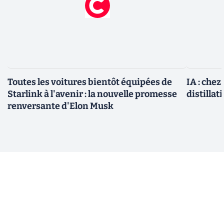
Toutes les voitures bientôt équipées de
IA : chez
Starlink à l'avenir : la nouvelle promesse
distillat
renversante d'Elon Musk