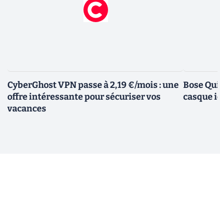
CyberGhost VPN passe à 2,19 €/mois : une
Bose Qui
offre intéressante pour sécuriser vos
casque i
vacances