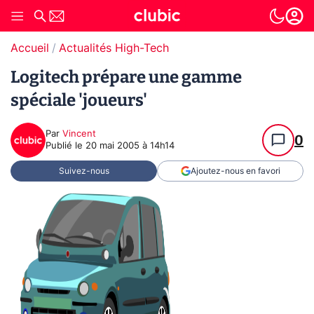
Accueil
Actualités High-Tech
Logitech prépare une gamme
spéciale 'joueurs'
Par
Vincent
0
Publié le
20 mai 2005 à 14h14
Suivez-nous
Ajoutez-nous en favori