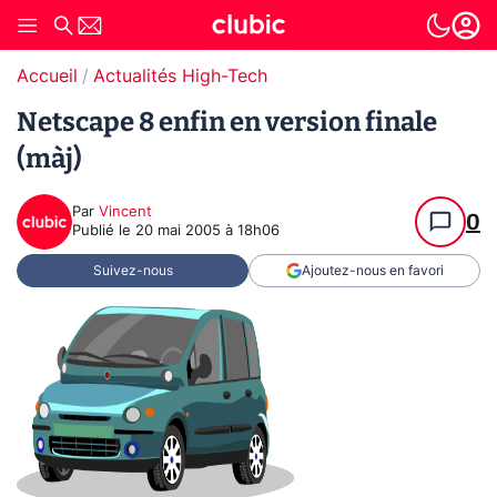
Accueil
Actualités High-Tech
Netscape 8 enfin en version finale
(màj)
Par
Vincent
0
Publié le
20 mai 2005 à 18h06
Suivez-nous
Ajoutez-nous en favori