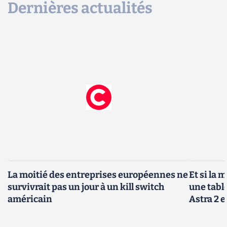
Dernières actualités
La moitié des entreprises européennes ne
Et si la 
survivrait pas un jour à un kill switch
une tabl
américain
Astra 2 e