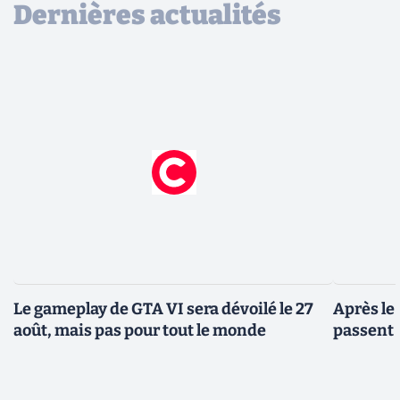
Dernières actualités
Le gameplay de GTA VI sera dévoilé le 27
Après le
août, mais pas pour tout le monde
passent 