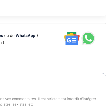
és
ou de
WhatsApp
?
h !