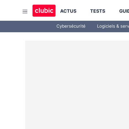
ACTUS
TESTS
GUI
Cybersécurité
Logiciels & ser