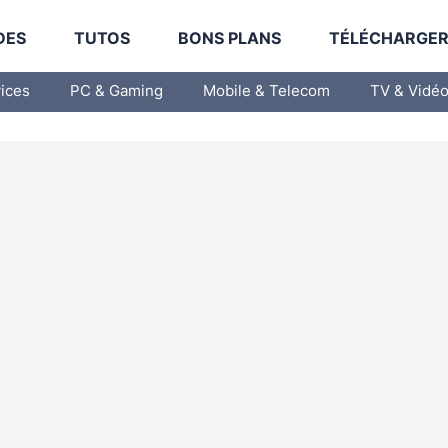
DES
TUTOS
BONS PLANS
TÉLÉCHARGE
vices
PC & Gaming
Mobile & Telecom
TV & Vidé