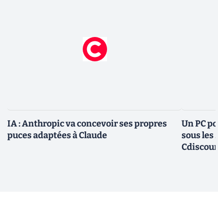
IA : Anthropic va concevoir ses propres
Un PC po
puces adaptées à Claude
sous les
Cdiscou