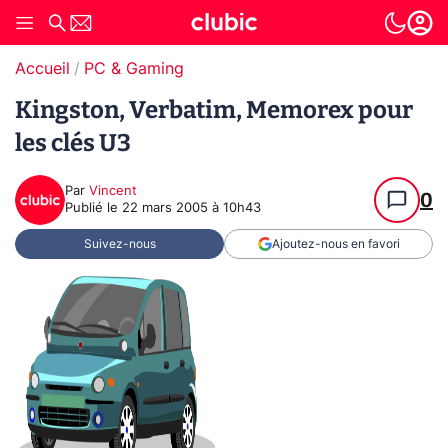
Accueil
PC & Gaming
Kingston, Verbatim, Memorex pour
les clés U3
Par
Vincent
0
Publié le
22 mars 2005 à 10h43
Suivez-nous
Ajoutez-nous en favori