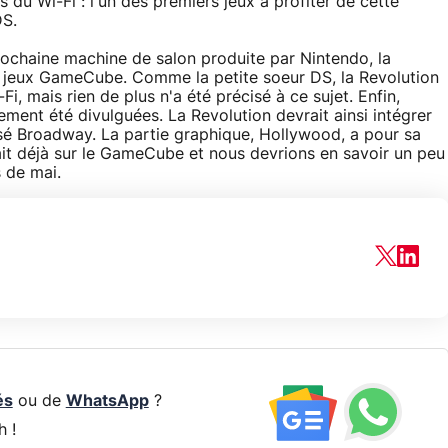
 du Wi-Fi : l'un des premiers jeux à profiter de cette
DS.
rochaine machine de salon produite par Nintendo, la
s jeux GameCube. Comme la petite soeur DS, la Revolution
i, mais rien de plus n'a été précisé à ce sujet. Enfin,
ment été divulguées. La Revolution devrait ainsi intégrer
isé Broadway. La partie graphique, Hollywood, a pour sa
iait déjà sur le GameCube et nous devrions en savoir un peu
 de mai.
és
ou de
WhatsApp
?
h !