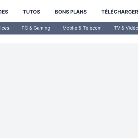
DES
TUTOS
BONS PLANS
TÉLÉCHARGE
vices
PC & Gaming
Mobile & Telecom
TV & Vidé