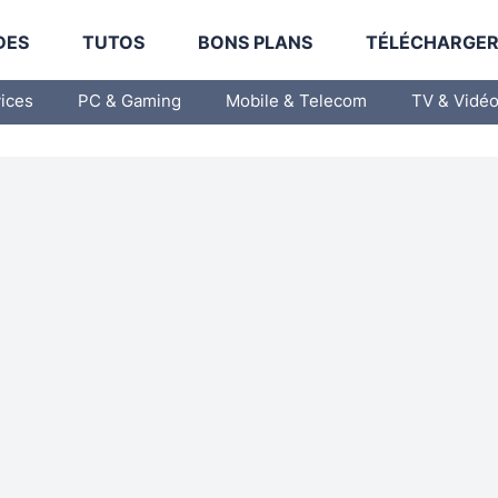
DES
TUTOS
BONS PLANS
TÉLÉCHARGE
vices
PC & Gaming
Mobile & Telecom
TV & Vidé