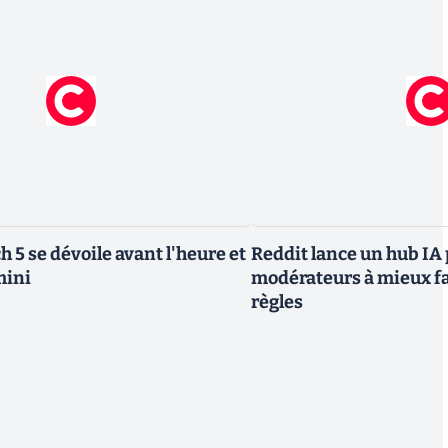
h 5 se dévoile avant l'heure et
Reddit lance un hub IA 
mini
modérateurs à mieux fa
règles