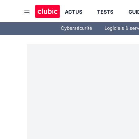
ACTUS
TESTS
GUI
Cybersécurité
Logiciels & ser