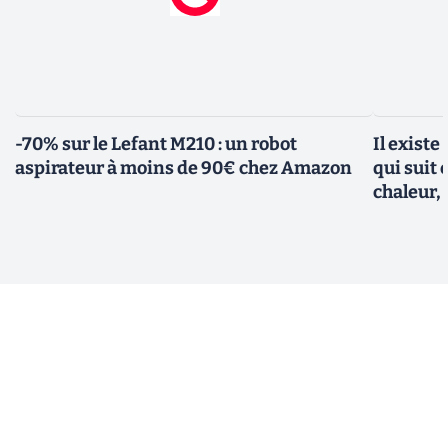
-70% sur le Lefant M210 : un robot
Il existe
aspirateur à moins de 90€ chez Amazon
qui suit 
chaleur, 