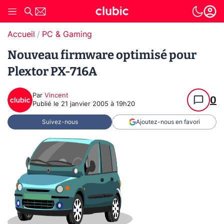
Accueil
PC & Gaming
Nouveau firmware optimisé pour
Plextor PX-716A
Par
Vincent
0
Publié le
21 janvier 2005 à 19h20
Suivez-nous
Ajoutez-nous en favori