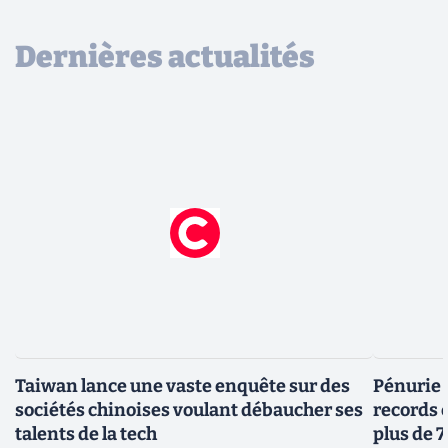
Dernières actualités
Taiwan lance une vaste enquête sur des
Pénurie 
sociétés chinoises voulant débaucher ses
records 
talents de la tech
plus de 