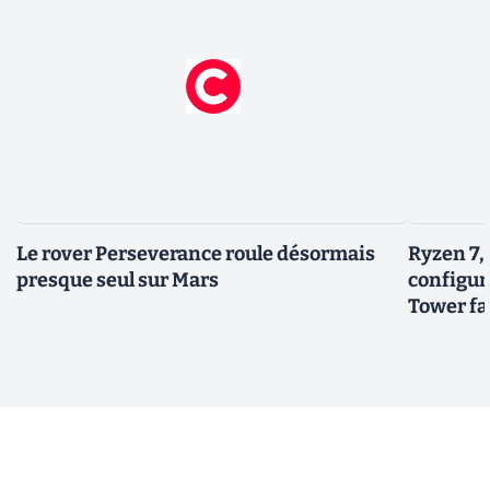
Le rover Perseverance roule désormais
Ryzen 7,
presque seul sur Mars
configur
Tower fai